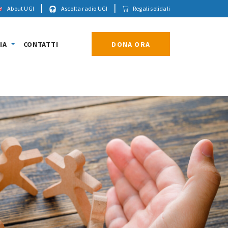
|
|
About UGI
Ascolta radio UGI
Regali solidali
IA
CONTATTI
DONA ORA