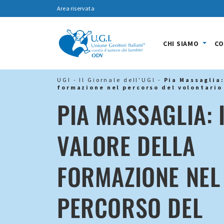
Area riservata
CHI SIAMO
CO
UGI
-
Il Giornale dell'UGI
-
Pia Massaglia:
formazione nel percorso del volontario
PIA MASSAGLIA: 
VALORE DELLA
FORMAZIONE NEL
PERCORSO DEL