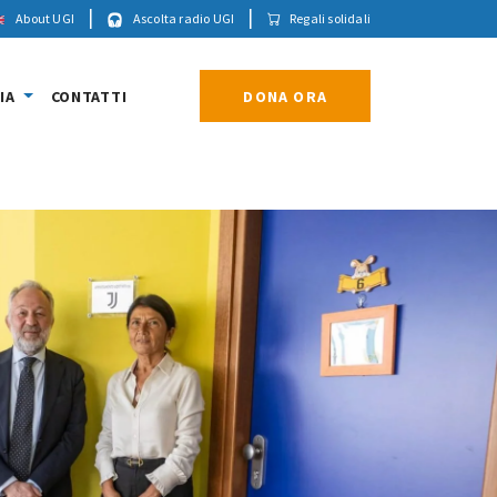
|
|
About UGI
Ascolta radio UGI
Regali solidali
IA
CONTATTI
DONA ORA