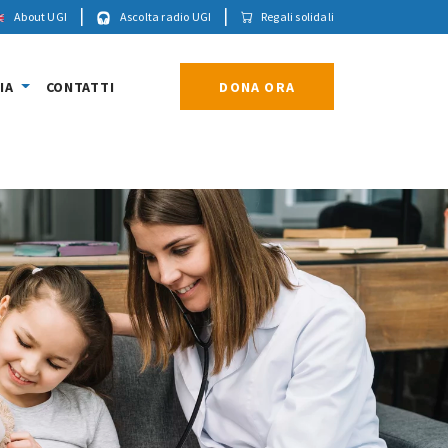
|
|
About UGI
Ascolta radio UGI
Regali solidali
IA
CONTATTI
DONA ORA