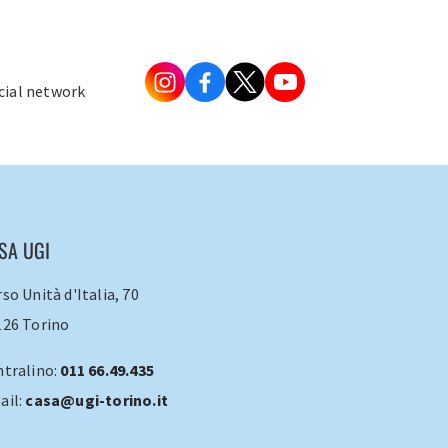
ocial network
SA UGI
so Unità d'Italia, 70
126 Torino
ntralino:
011 66.49.435
ail:
casa@ugi-torino.it